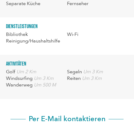
Separate Küche
Fernseher
Dienstleistungen
Bibliothek
Wi-Fi
Reinigung/Haushaltshilfe
Aktivitäten
Golf
Um 2 Km
Segeln
Um 3 Km
Windsurfing
Um 3 Km
Reiten
Um 3 Km
Wanderweg
Um 500 M
Per E-Mail kontaktieren