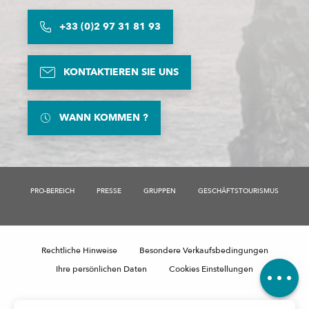
+33 (0)2 97 31 81 93
KONTAKTIEREN SIE UNS
WANN KOMMEN ?
Beschreibung
Verfügbarkeit
PRO-BEREICH
PRESSE
GRUPPEN
GESCHÄFTSTOURISMUS
Service
Preise
Per E-Mail
kontaktieren
Rechtliche Hinweise
Besondere Verkaufsbedingungen
Kommentare
Ihre persönlichen Daten
Cookies Einstellungen