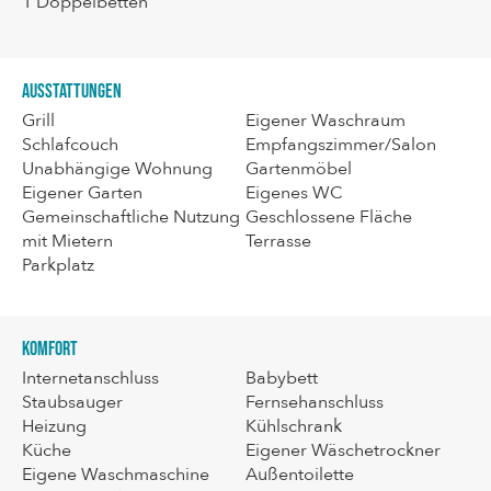
1
Doppelbetten
Ausstattungen
Grill
Eigener Waschraum
Schlafcouch
Empfangszimmer/Salon
Unabhängige Wohnung
Gartenmöbel
Eigener Garten
Eigenes WC
Gemeinschaftliche Nutzung
Geschlossene Fläche
mit Mietern
Terrasse
Parkplatz
Komfort
Internetanschluss
Babybett
Staubsauger
Fernsehanschluss
Heizung
Kühlschrank
Küche
Eigener Wäschetrockner
Eigene Waschmaschine
Außentoilette