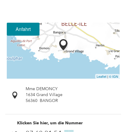
Anfahrt
Leaflet
|
© IGN
Mme DEMONCY
1634 Grand Village
56360
BANGOR
Klicken Sie hier, um die Nummer