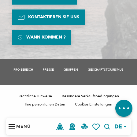
KONTAKTIEREN SIE UNS
WANN KOMMEN ?
Beschreibung
Verfügbarkeit
PRO-BEREICH
PRESSE
GRUPPEN
GESCHÄFTSTOURISMUS
Service
Preise
Per E-Mail
kontaktieren
Rechtliche Hinweise
Besondere Verkaufsbedingungen
Kommentare
Ihre persönlichen Daten
Cookies Einstellungen
DE
MENÜ
Suche
Voir les favoris