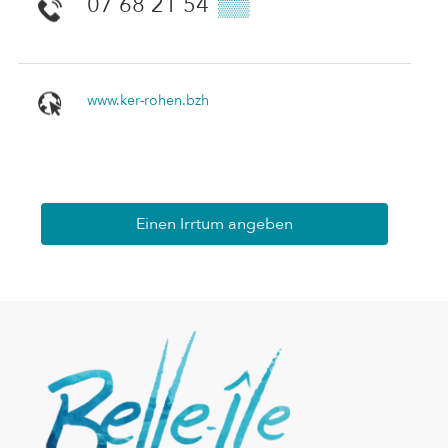
07 68 21 54
▒▒
www.ker-rohen.bzh
Einen Irrtum angeben