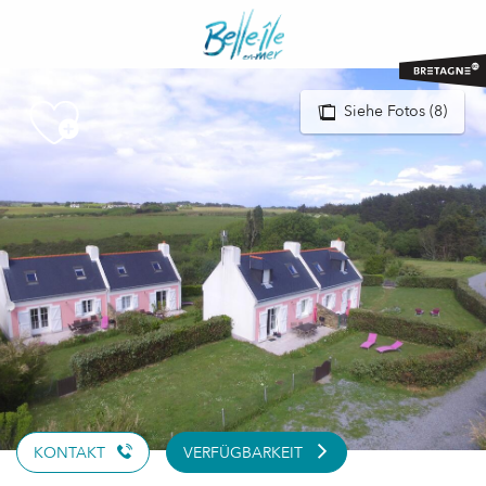
Aller
au
contenu
principal
Siehe Fotos (8)
KONTAKT
VERFÜGBARKEIT