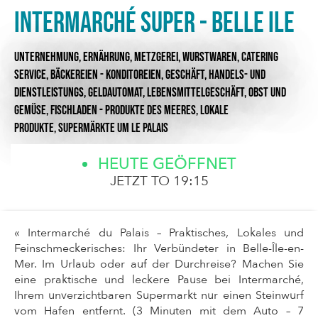
Intermarché SUPER - Belle Ile
UNTERNEHMUNG,
ERNÄHRUNG,
METZGEREI, WURSTWAREN, CATERING
SERVICE,
BÄCKEREIEN - KONDITOREIEN,
GESCHÄFT,
HANDELS- UND
DIENSTLEISTUNGS,
GELDAUTOMAT,
LEBENSMITTELGESCHÄFT,
OBST UND
GEMÜSE,
FISCHLADEN - PRODUKTE DES MEERES,
LOKALE
PRODUKTE,
SUPERMÄRKTE
UM LE PALAIS
HEUTE GEÖFFNET
JETZT TO 19:15
« Intermarché du Palais – Praktisches, Lokales und
Feinschmeckerisches: Ihr Verbündeter in Belle-Île-en-
Mer. Im Urlaub oder auf der Durchreise? Machen Sie
eine praktische und leckere Pause bei Intermarché,
Ihrem unverzichtbaren Supermarkt nur einen Steinwurf
vom Hafen entfernt. (3 Minuten mit dem Auto – 7