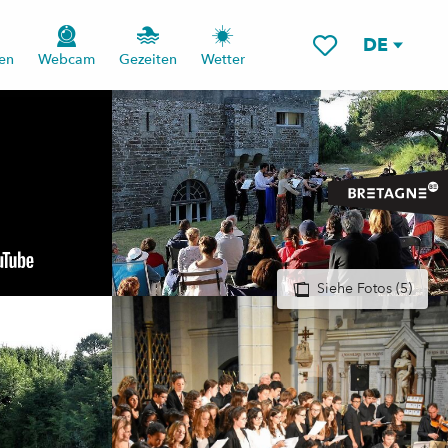
DE
en
Webcam
Gezeiten
Wetter
Voir les favoris
Siehe Fotos (5)