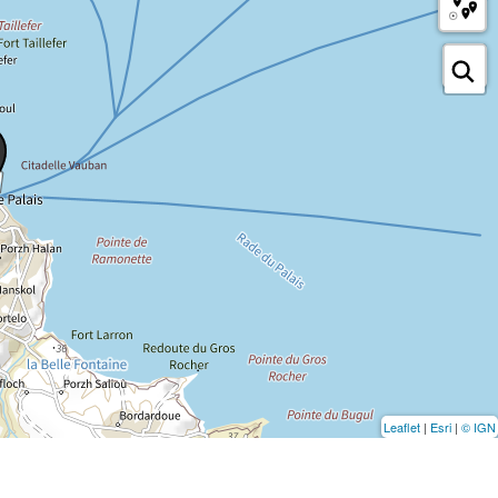
Leaflet
|
Esri
|
© IGN