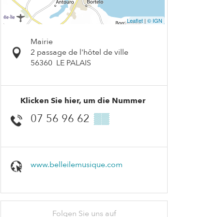
Leaflet
|
© IGN
Mairie
2 passage de l'hôtel de ville
56360
LE PALAIS
Klicken Sie hier, um die Nummer
07 56 96 62
▒▒
www.belleilemusique.com
Folgen Sie uns auf