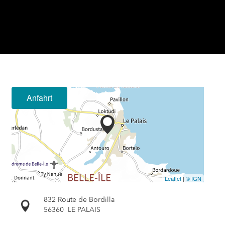
Anfahrt
Leaflet
|
© IGN
832 Route de Bordilla
56360
LE PALAIS