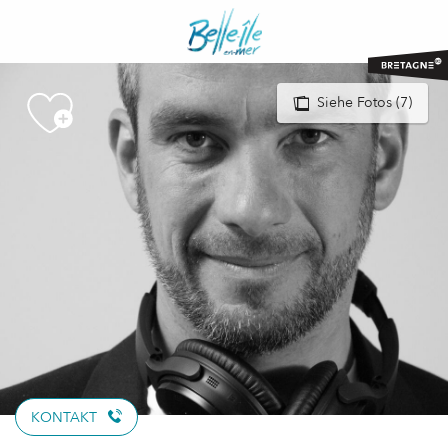
Aller
au
contenu
principal
Siehe Fotos (7)
KONTAKT