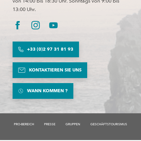
von 14:00 bis 18:30 Uhr. Sonntags von 9:00 bis
13:00 Uhr.
+33 (0)2 97 31 81 93
KONTAKTIEREN SIE UNS
WANN KOMMEN ?
Beschreibung
PRO-BEREICH
PRESSE
GRUPPEN
GESCHÄFTSTOURISMUS
Service
Öffnungen