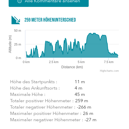
Alle Kommentare ansehen
259 Meter Höhenunterschied
50 m
Altitude (m)
25 m
0 m
0 km
2.5 km
5 km
7.5 km
Distance (km)
Highcharts.com
Höhe des Startpunkts :
11 m
Höhe des Ankunftsorts :
4 m
Maximale Höhe :
45 m
Totaler positiver Höhenmeter :
259 m
Totaler negativer Höhenmeter :
-266 m
Maximaler positiver Höhenmeter :
26 m
Maximaler negativer Höhenmeter :
-27 m