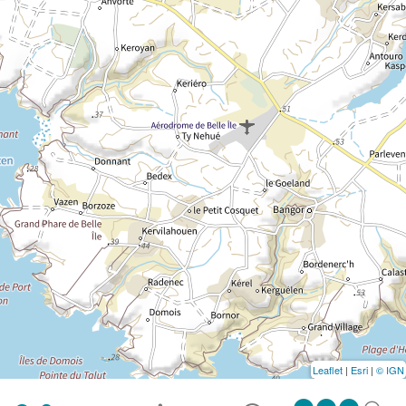
Leaflet
|
Esri
|
© IGN