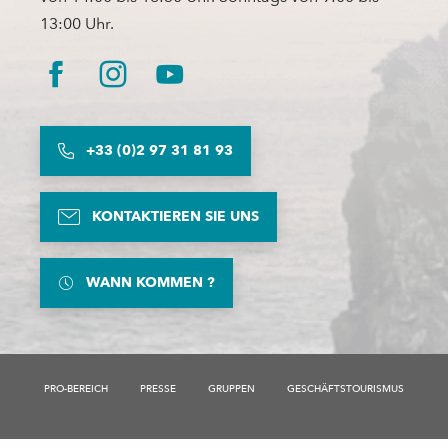
13:00 Uhr.
+33 (0)2 97 31 81 93
KONTAKTIEREN SIE UNS
WANN KOMMEN ?
Beschreibung
Service
PRO-BEREICH
PRESSE
GRUPPEN
GESCHÄFTSTOURISMUS
Preise
Öffnungen