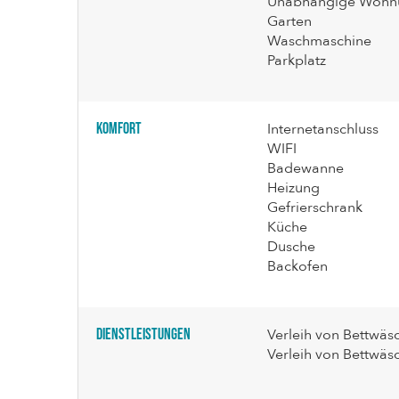
Unabhängige Wohn
Garten
Waschmaschine
Parkplatz
Komfort
Internetanschluss
WIFI
Badewanne
Heizung
Gefrierschrank
Küche
Dusche
Backofen
Dienstleistungen
Verleih von Bettwäs
Verleih von Bettwäs