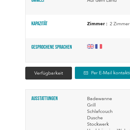
Umwelt
Auf dem Land
Kapazität
Zimmer :
2 Zimmer
Gesprochene Sprachen
Per E-Mail kontakt
Verfügbarkeit
Ausstattungen
Badewanne
Grill
Schlafcouch
Dusche
Stockwerk