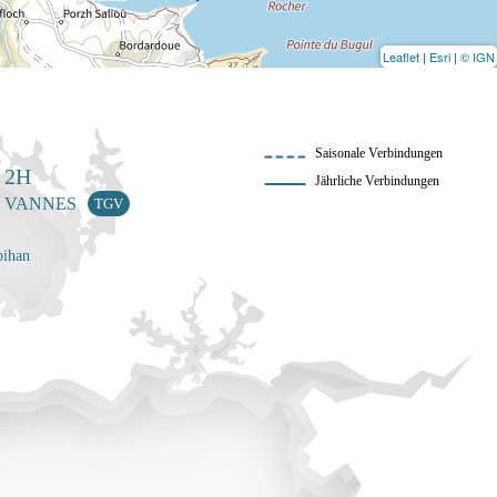
Leaflet
|
Esri
|
© IGN