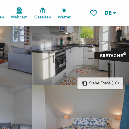
DE
en
Webcam
Gezeiten
Wetter
Voir les favoris
Siehe Fotos (10)