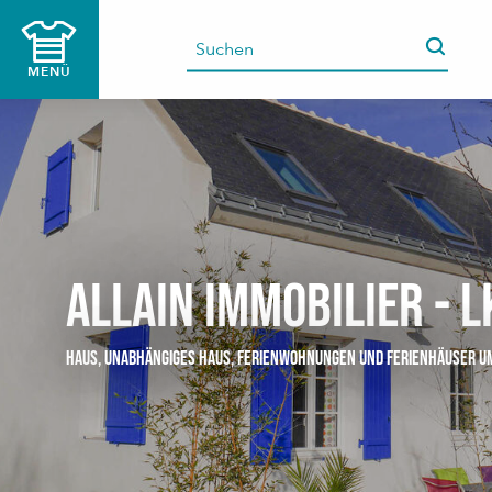
Aller
au
contenu
MENÜ
principal
Allain Immobilier - 
HAUS,
UNABHÄNGIGES HAUS,
FERIENWOHNUNGEN UND FERIENHÄUSER
U