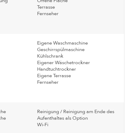
ung
Offene Fläche
Terrasse
Fernseher
Eigene Waschmaschine
Geschirrspülmaschine
Kühlschrank
Eigener Wäschetrockner
Handtuchtrockner
Eigene Terrasse
Fernseher
che
Reinigung / Reinigung am Ende des
che
Aufenthaltes als Option
Wi-Fi