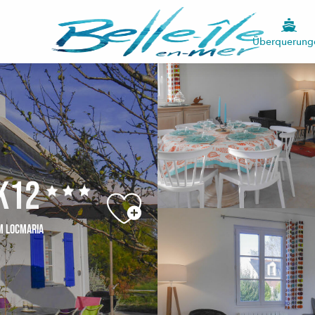
Überquerung
LK12
M LOCMARIA