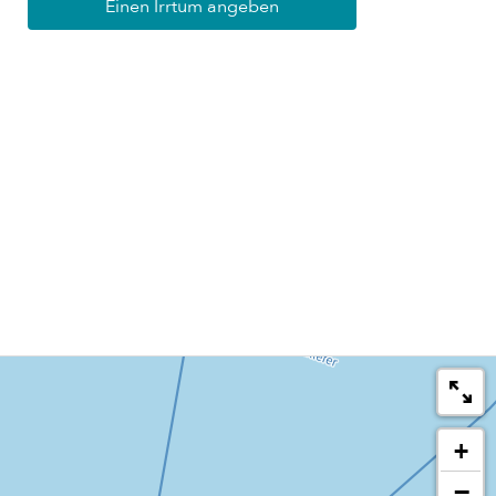
Einen Irrtum angeben
+
−