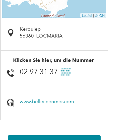
Leaflet
|
© IGN
Keroulep
56360
LOCMARIA
Klicken Sie hier, um die Nummer
02 97 31 37
▒▒
www.belleileenmer.com